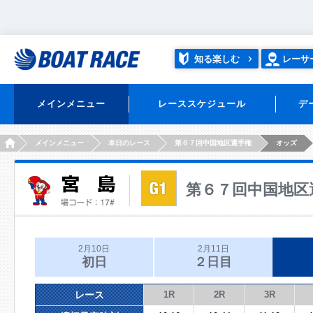
知る楽しむ
レーサ
メインメニュー
レーススケジュール
デ
HOME
メインメニュー
本日のレース
第６７回中国地区選手権
オッズ
第６７回中国地区
2月10日
2月11日
初日
２日目
レース
1R
2R
3R