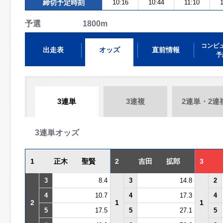
締切予定時刻
10:16
10:44
11:10
予選 1800m
コンピ
出走表
オッズ
直前情報
予
3連単
3連複
2連単・2連
3連単オッズ
1
正木 聖賢
2
吉田 拡郎
3
3
8.4
3
14.8
2
4
10.7
4
17.3
4
2
1
1
5
17.5
5
27.1
5