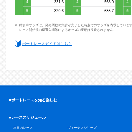
4
331.6
4
568.0
4
5
329.6
5
635.7
5
締切時オッズは、発売票数の集計が完了した時点でのオッズを表示していま
レース開始後の返還欠場等によるオッズの変動は反映されません。
ボートレースガイドはこちら
■ボートレースを知る楽しむ
■レーススケジュール
本日のレース
ヴィーナスシリーズ