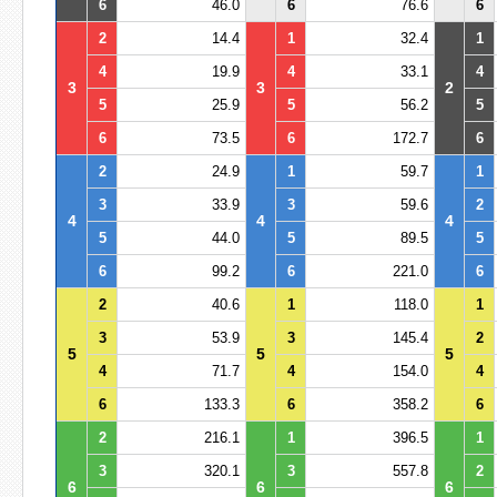
6
46.0
6
76.6
6
2
14.4
1
32.4
1
4
19.9
4
33.1
4
3
3
2
5
25.9
5
56.2
5
6
73.5
6
172.7
6
2
24.9
1
59.7
1
3
33.9
3
59.6
2
4
4
4
5
44.0
5
89.5
5
6
99.2
6
221.0
6
2
40.6
1
118.0
1
3
53.9
3
145.4
2
5
5
5
4
71.7
4
154.0
4
6
133.3
6
358.2
6
2
216.1
1
396.5
1
3
320.1
3
557.8
2
6
6
6