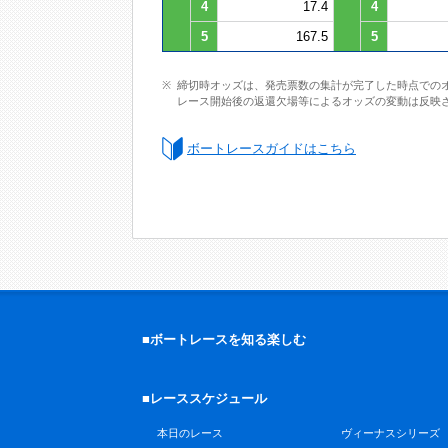
4
17.4
4
5
167.5
5
締切時オッズは、発売票数の集計が完了した時点での
レース開始後の返還欠場等によるオッズの変動は反映
ボートレースガイドはこちら
■ボートレースを知る楽しむ
■レーススケジュール
本日のレース
ヴィーナスシリーズ