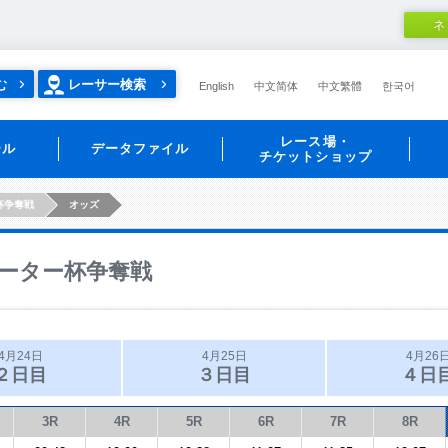
ネ
む
レーサー検索
English
中文简体
中文繁體
한국어
レース場・
ール
データファイル
チケットショップ
杯争奪戦
オッズ
ーター杯争奪戦
4月24日
4月25日
4月26
２日目
３日目
４日
3R
4R
5R
6R
7R
8R