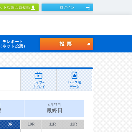
ット投票会員登録
ログイン
テレボート
投票
（ネット投票）
ライブ&
レース場
リプレイ
データ
日
4月27日
目
最終日
9R
10R
11R
12R