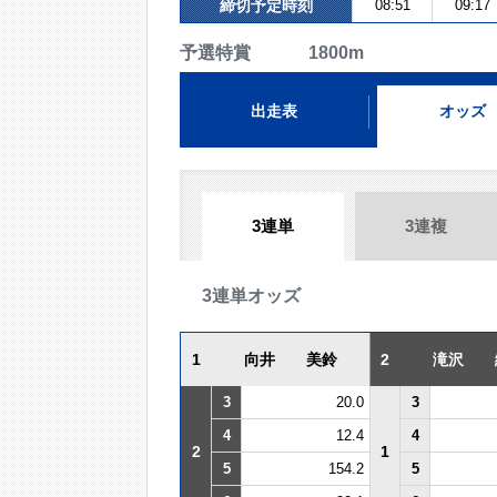
締切予定時刻
08:51
09:17
予選特賞 1800m
出走表
オッズ
3連単
3連複
3連単オッズ
1
向井 美鈴
2
滝沢 
3
20.0
3
4
12.4
4
2
1
5
154.2
5