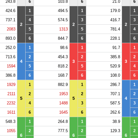
243.8
6
103.8
6
21.0
6
424.6
1
494.5
1
179.0
1
737.1
4
574.5
3
416.7
3
2
2
2
2083
5
1313
5
781.4
4
893.0
6
844.7
6
228.1
6
252.0
1
98.6
1
91.7
1
713.6
2
454.3
2
385.8
2
4
3
3
1594
5
818.2
5
520.9
4
386.8
6
168.7
6
108.0
6
1929
1
882.9
1
286.7
1
2111
2
1953
2
707.1
2
5
5
4
2232
4
1488
3
587.5
3
1611
6
1645
6
262.6
6
548.3
1
264.8
1
38.9
1
1055
2
777.5
2
129.3
2
6
6
6