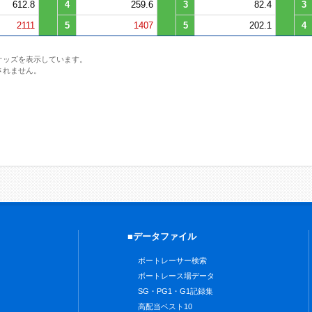
612.8
4
259.6
3
82.4
3
2111
5
1407
5
202.1
4
オッズを表示しています。
されません。
■データファイル
ボートレーサー検索
ボートレース場データ
SG・PG1・G1記録集
高配当ベスト10