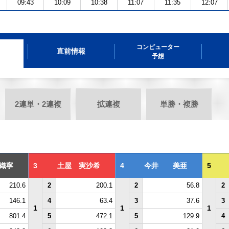
09:43
10:09
10:38
11:07
11:35
12:07
コンピューター
直前情報
予想
2連単・2連複
拡連複
単勝・複勝
織寧
3
土屋 実沙希
4
今井 美亜
5
210.6
2
200.1
2
56.8
2
146.1
4
63.4
3
37.6
3
1
1
1
801.4
5
472.1
5
129.9
4