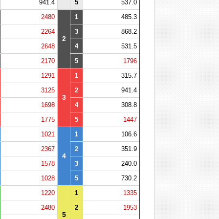
941.4
5
537.0
2480
1
485.3
2264
3
868.2
2
2648
4
531.5
2170
5
1796
1291
1
315.7
3125
2
941.4
3
1698
4
308.8
1775
5
1447
1021
1
106.6
2367
2
351.9
4
1578
3
240.0
1028
5
730.2
1220
1
1335
2480
2
1953
5