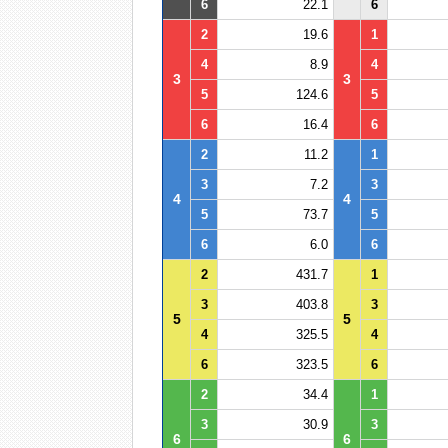
6
22.1
6
2
19.6
1
4
8.9
4
3
3
5
124.6
5
6
16.4
6
2
11.2
1
3
7.2
3
4
4
5
73.7
5
6
6.0
6
2
431.7
1
3
403.8
3
5
5
4
325.5
4
6
323.5
6
2
34.4
1
3
30.9
3
6
6