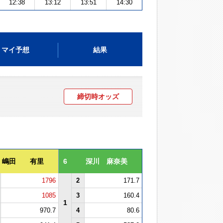
12:38
13:12
13:51
14:30
マイ予想
結果
締切時オッズ
嶋田 有里
6
深川 麻奈美
1796
2
171.7
1085
3
160.4
1
970.7
4
80.6