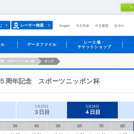
ネ
む
レーサー検索
English
中文简体
中文繁體
한국어
レース場・
ール
データファイル
チケットショップ
記念 スポーツニッポン杯
オッズ
５周年記念 スポーツニッポン杯
5月25日
5月26日
３日目
４日目
3R
4R
5R
6R
7R
8R