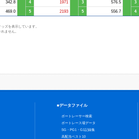
342.8
4
1971
3
576.5
3
469.0
5
2193
5
556.7
4
オッズを表示しています。
されません。
■データファイル
ボートレーサー検索
ボートレース場データ
SG・PG1・G1記録集
高配当ベスト10