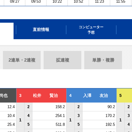
09:27
09:53
10:22
10:52
11:23
11:55
コンピューター
直前情報
予想
2連単・2連複
拡連複
単勝・複勝
尚也
3
松井 賢治
4
入澤 友治
5
12.4
2
158.2
2
90.2
2
10.4
4
254.1
3
170.2
3
1
1
1
25.4
5
511.8
5
192.5
4