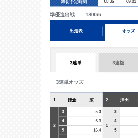
締切予定時刻
08:35
09:01
準優進出戦 1800m
出走表
オッズ
3連単
3連複
3連単オッズ
1
鎌倉 涼
2
澤田 
3
5.3
3
4
5.3
4
2
1
5
16.4
5