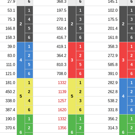
27.9
6
368.3
6
145.1
6
53.1
1
197.5
1
102.0
1
75.3
4
270.1
3
175.5
3
2
2
2
166.8
5
550.4
5
201.4
4
158.3
6
416.7
6
161.8
6
39.0
1
419.1
1
358.3
1
83.0
2
364.2
2
272.9
2
4
3
3
111.0
5
810.3
5
585.8
4
121.0
6
708.0
6
391.0
6
181.0
1
1332
1
282.9
1
450.2
2
1139
2
262.8
2
5
5
4
338.0
4
1257
3
538.2
3
387.4
6
1620
6
331.8
6
190.0
1
1332
1
356.2
1
370.6
2
1356
2
314.3
2
6
6
6