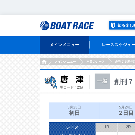
知る楽し
メインメニュー
レーススケジュ
HOME
メインメニュー
本日のレース
創刊７５周年
創刊７
5月23日
5月24日
初日
２日目
レース
1R
2R