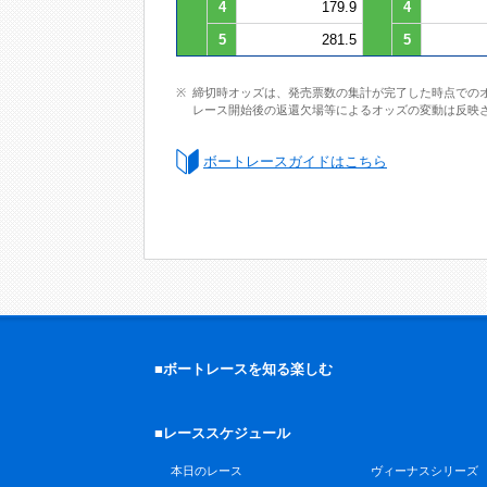
4
179.9
4
5
281.5
5
締切時オッズは、発売票数の集計が完了した時点での
レース開始後の返還欠場等によるオッズの変動は反映
ボートレースガイドはこちら
■ボートレースを知る楽しむ
■レーススケジュール
本日のレース
ヴィーナスシリーズ