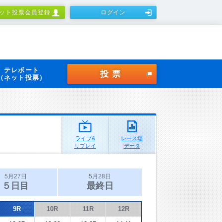
ット投票会員登録
ログイン
テレボート
投票
（ネット投票）
ライブ&
レース場
リプレイ
データ
5月27日
5月28日
５日目
最終日
9R
10R
11R
12R