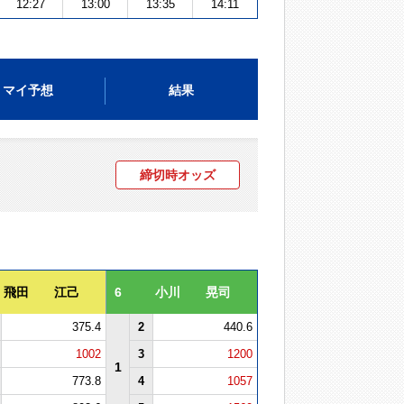
12:27
13:00
13:35
14:11
マイ予想
結果
締切時オッズ
飛田 江己
6
小川 晃司
375.4
2
440.6
1002
3
1200
1
773.8
4
1057