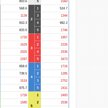
803.6
5
1560
568.6
1
524.7
1139
3
1344
2
810.3
4
992.2
833.5
5
1746
1726
1
1957
1629
2
2226
3
2025
4
2536
2297
5
3473
858.0
1
1716
738.5
2
1285
4
1519
3
2752
975.7
5
2411
1726
1
2493
1585
2
2536
5