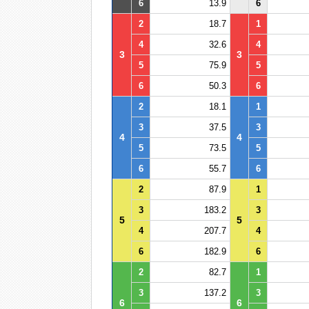
6
13.9
6
2
18.7
1
4
32.6
4
3
3
5
75.9
5
6
50.3
6
2
18.1
1
3
37.5
3
4
4
5
73.5
5
6
55.7
6
2
87.9
1
3
183.2
3
5
5
4
207.7
4
6
182.9
6
2
82.7
1
3
137.2
3
6
6