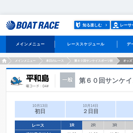
知る楽しむ
レーサ
メインメニュー
レーススケジュール
デ
HOME
メインメニュー
本日のレース
第６０回サンケイスポーツ杯
オッズ
第６０回サンケイ
10月13日
10月14日
初日
２日目
レース
1R
2R
3R