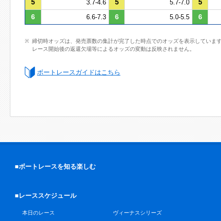
5
5
5
3.7-4.6
5.7-7.0
6
6
6
6.6-7.3
5.0-5.5
締切時オッズは、発売票数の集計が完了した時点でのオッズを表示していま
レース開始後の返還欠場等によるオッズの変動は反映されません。
ボートレースガイドはこちら
■ボートレースを知る楽しむ
■レーススケジュール
本日のレース
ヴィーナスシリーズ