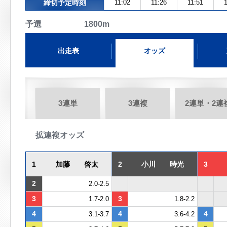
締切予定時刻
11:02
11:26
11:51
1
予選 1800m
出走表
オッズ
3連単
3連複
2連単・2連
拡連複オッズ
1
加藤 啓太
2
小川 時光
3
2
2.0-2.5
3
3
1.7-2.0
1.8-2.2
4
4
4
3.1-3.7
3.6-4.2