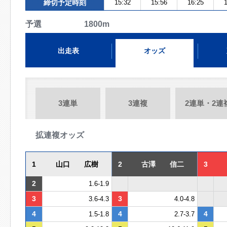
締切予定時刻
15:32
15:56
16:25
1
予選 1800m
出走表
オッズ
3連単
3連複
2連単・2連
拡連複オッズ
1
山口 広樹
2
古澤 信二
3
2
1.6-1.9
3
3
3.6-4.3
4.0-4.8
4
4
4
1.5-1.8
2.7-3.7