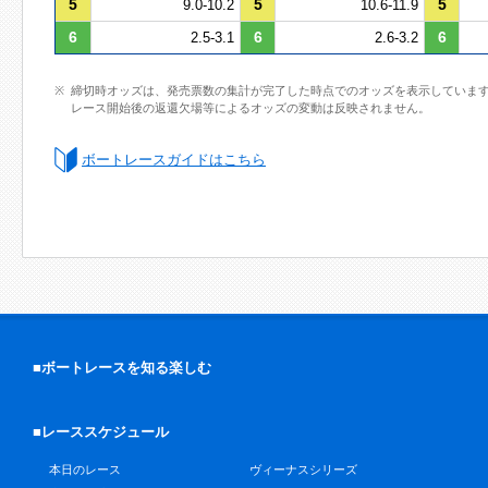
5
5
5
9.0-10.2
10.6-11.9
6
6
6
2.5-3.1
2.6-3.2
締切時オッズは、発売票数の集計が完了した時点でのオッズを表示していま
レース開始後の返還欠場等によるオッズの変動は反映されません。
ボートレースガイドはこちら
■ボートレースを知る楽しむ
■レーススケジュール
本日のレース
ヴィーナスシリーズ