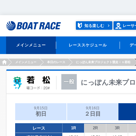
知る楽しむ
レーサ
メインメニュー
レーススケジュール
デ
HOME
メインメニュー
本日のレース
にっぽん未来プロジェクト競走ｉｎ若松
にっぽん未来プロ
9月15日
9月16日
初日
２日目
レース
1R
2R
3R