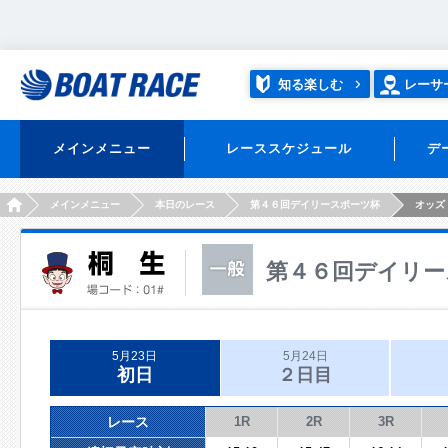
知る楽しむ
レーサ
メインメニュー
レーススケジュール
デ
HOME
メインメニュー
本日のレース
第４６回デイリースポーツ杯
オッズ
第４６回デイリー
5月23日
5月24日
初日
２日目
レース
1R
2R
3R