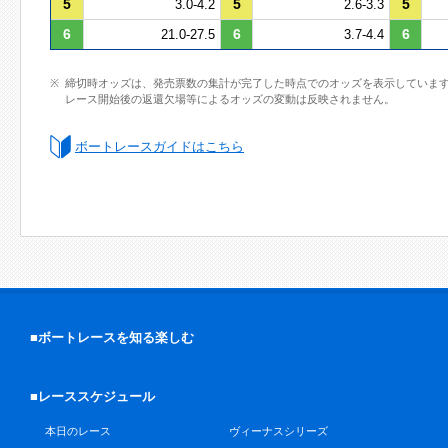
5
5
5
3.0-4.2
2.6-3.3
6
6
6
21.0-27.5
3.7-4.4
締切時オッズは、発売票数の集計が完了した時点でのオッズを表示していま
レース開始後の返還欠場等によるオッズの変動は反映されません。
ボートレースガイドはこちら
■ボートレースを知る楽しむ
■レーススケジュール
本日のレース
ヴィーナスシリーズ