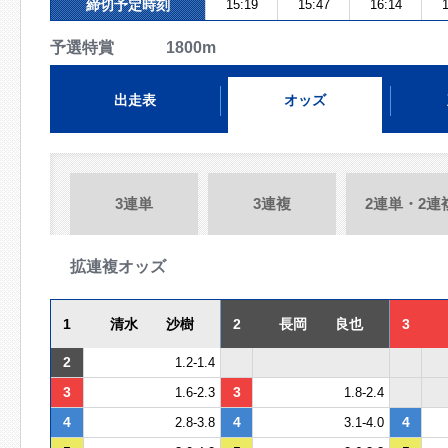
締切予定時刻
15:19
15:47
16:14
1
予選特賞 1800m
出走表
オッズ
3連単
3連複
2連単・2連
拡連複オッズ
1
清水 沙樹
2
長岡 良也
3
2
1.2-1.4
3
3
1.6-2.3
1.8-2.4
4
4
4
2.8-3.8
3.1-4.0