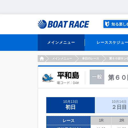
知る楽し
メインメニュー
レーススケジュ
HOME
メインメニュー
本日のレース
第６０回サン
第６０
10月13日
10月14日
初日
２日目
レース
1R
2R