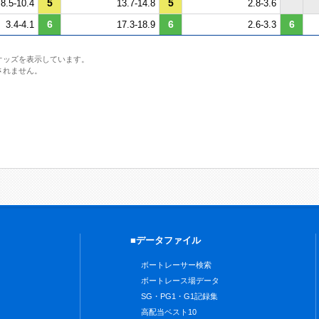
5
5
8.5-10.4
13.7-14.8
2.8-3.6
6
6
6
3.4-4.1
17.3-18.9
2.6-3.3
オッズを表示しています。
されません。
■データファイル
ボートレーサー検索
ボートレース場データ
SG・PG1・G1記録集
高配当ベスト10