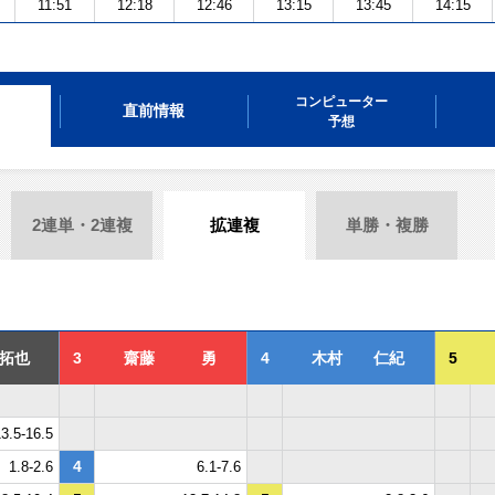
11:51
12:18
12:46
13:15
13:45
14:15
コンピューター
直前情報
予想
2連単・2連複
拡連複
単勝・複勝
拓也
3
齋藤 勇
4
木村 仁紀
5
3.5-16.5
4
1.8-2.6
6.1-7.6