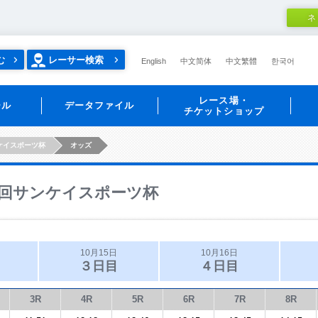
ネ
む
レーサー検索
English
中文简体
中文繁體
한국어
レース場・
ール
データファイル
チケットショップ
ケイスポーツ杯
オッズ
回サンケイスポーツ杯
10月15日
10月16日
３日目
４日目
3R
4R
5R
6R
7R
8R