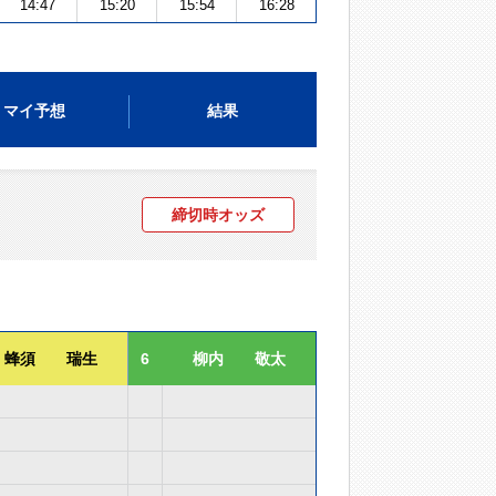
14:47
15:20
15:54
16:28
マイ予想
結果
締切時オッズ
蜂須 瑞生
6
柳内 敬太