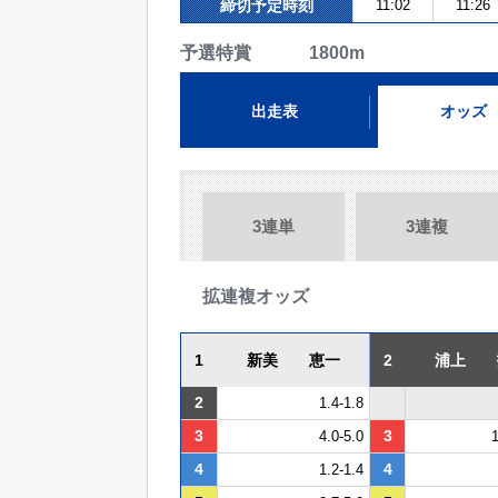
締切予定時刻
11:02
11:26
予選特賞 1800m
出走表
オッズ
3連単
3連複
拡連複オッズ
1
新美 恵一
2
浦上 
2
1.4-1.8
3
3
4.0-5.0
1
4
4
1.2-1.4