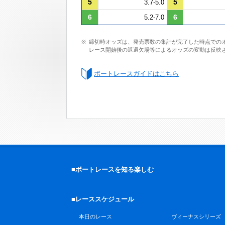
5
5
3.7-5.0
6
6
5.2-7.0
締切時オッズは、発売票数の集計が完了した時点での
レース開始後の返還欠場等によるオッズの変動は反映
ボートレースガイドはこちら
■ボートレースを知る楽しむ
■レーススケジュール
本日のレース
ヴィーナスシリーズ