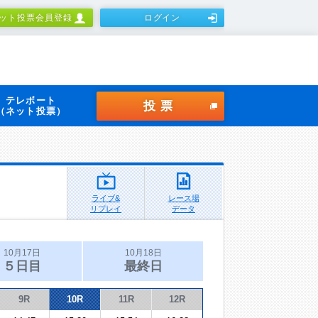
ット投票会員登録
ログイン
テレボート
投票
（ネット投票）
ライブ&
レース場
リプレイ
データ
10月17日
10月18日
５日目
最終日
9R
10R
11R
12R