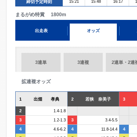
締切予定時刻
15:21
15:48
16:17
1
まるがめ特賞 1800m
出走表
オッズ
3連単
3連複
2連単・2連
拡連複オッズ
1
出畑 孝典
2
若狭 奈美子
3
2
1.4-1.8
3
3
1.2-1.3
3.4-5.5
4
4
4
4.6-6.2
11.8-14.4