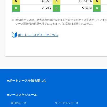
5
5
5
4.2-5.5
12.7-15.6
6
6
6
2.5-3.7
5.0-6.4
締切時オッズは、発売票数の集計が完了した時点でのオッズを表示していま
レース開始後の返還欠場等によるオッズの変動は反映されません。
ボートレースガイドはこちら
■ボートレースを知る楽しむ
■レーススケジュール
本日のレース
ヴィーナスシリーズ