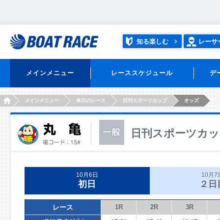
知る楽しむ
レーサ
メインメニュー
レーススケジュール
デ
HOME
メインメニュー
本日のレース
日刊スポーツカップ
オッズ
日刊スポーツカッ
10月6日
10月7
初日
２日
レース
1R
2R
3R