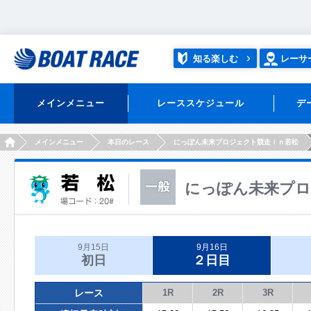
知る楽しむ
レーサ
メインメニュー
レーススケジュール
デ
HOME
メインメニュー
本日のレース
にっぽん未来プロジェクト競走ｉｎ若松
にっぽん未来プロ
9月15日
9月16日
初日
２日目
レース
1R
2R
3R