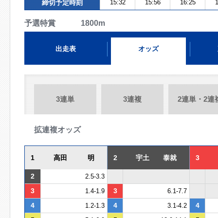
締切予定時刻
15:32
15:56
16:25
1
予選特賞 1800m
出走表
オッズ
3連単
3連複
2連単・2連
拡連複オッズ
1
高田 明
2
宇土 泰就
3
2
2.5-3.3
3
3
1.4-1.9
6.1-7.7
4
4
4
1.2-1.3
3.1-4.2