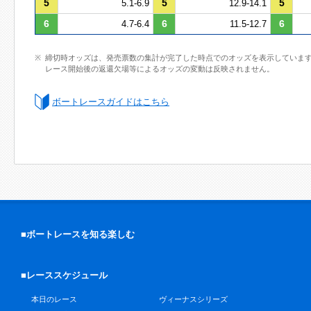
5
5
5
5.1-6.9
12.9-14.1
6
6
6
4.7-6.4
11.5-12.7
締切時オッズは、発売票数の集計が完了した時点でのオッズを表示していま
レース開始後の返還欠場等によるオッズの変動は反映されません。
ボートレースガイドはこちら
■ボートレースを知る楽しむ
■レーススケジュール
本日のレース
ヴィーナスシリーズ