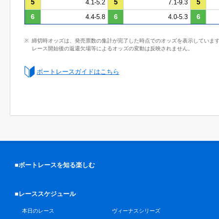
5
5
5
4.1-5.2
7.1-9.3
6
6
6
4.4-5.8
4.0-5.3
締切時オッズは、発売票数の集計が完了した時点でのオッズを表示していま
レース開始後の返還欠場等によるオッズの変動は反映されません。
ボートレースガイドはこちら
■ボートレースを知る楽しむ
■レーススケジュール
本日のレース
ヴィーナスシリーズ