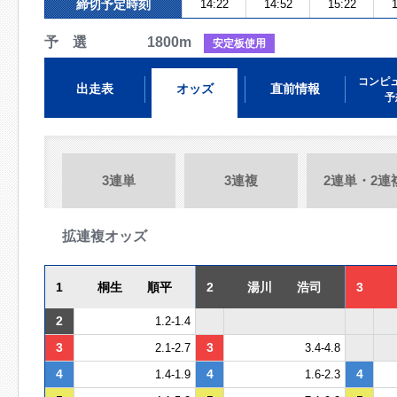
締切予定時刻
14:22
14:52
15:22
1
予 選 1800m
安定板使用
コンピ
出走表
オッズ
直前情報
予
3連単
3連複
2連単・2連
拡連複オッズ
1
桐生 順平
2
湯川 浩司
3
2
1.2-1.4
3
3
2.1-2.7
3.4-4.8
4
4
4
1.4-1.9
1.6-2.3