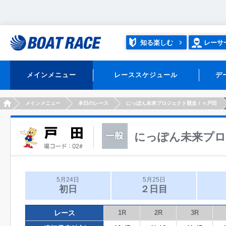
知る楽しむ
レーサ
メインメニュー
レーススケジュール
デ
HOME
メインメニュー
本日のレース
にっぽん未来プロジェクト競走ｉｎ戸田
にっぽん未来プロ
5月24日
5月25日
初日
２日目
レース
1R
2R
3R