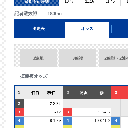
締切予定時刻
10:47
11:16
11:45
1
記者選抜戦 1800m
出走表
オッズ
3連単
3連複
2連単・2連
拡連複オッズ
1
仲谷 颯仁
2
角浜 修
3
2
2.2-2.8
3
3
1.2-1.4
5.3-7.5
4
4
4
6.1-7.5
10.8-11.9