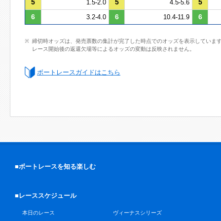
5
5
5
1.5-2.0
4.5-5.6
6
6
6
3.2-4.0
10.4-11.9
締切時オッズは、発売票数の集計が完了した時点でのオッズを表示していま
レース開始後の返還欠場等によるオッズの変動は反映されません。
ボートレースガイドはこちら
■ボートレースを知る楽しむ
■レーススケジュール
本日のレース
ヴィーナスシリーズ