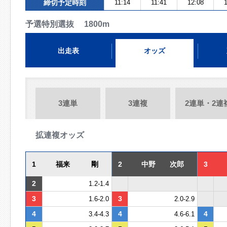
締切予定時刻
11:14
11:41
12:08
1
予選特別選抜 1800m
出走表
オッズ
3連単
3連複
2連単・2連
拡連複オッズ
1
福来 剛
2
中野 次郎
3
2
1.2-1.4
3
3
1.6-2.0
2.0-2.9
4
4
4
3.4-4.3
4.6-6.1