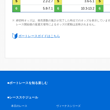
5
5
5
2.2-2.7
3.6-5.1
6
6
6
5.8-7.1
10.3-13.2
締切時オッズは、発売票数の集計が完了した時点でのオッズを表示していま
レース開始後の返還欠場等によるオッズの変動は反映されません。
ボートレースガイドはこちら
■ボートレースを知る楽しむ
■レーススケジュール
本日のレース
ヴィーナスシリーズ