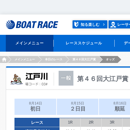
知る楽しむ
レーサ
メインメニュー
レーススケジュール
デ
HOME
メインメニュー
本日のレース
第４６回大江戸賞
オッズ
第４６回大江戸賞
8月14日
8月15日
8月16日
初日
２日目
順延
レース
1R
2R
3R