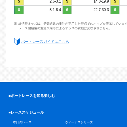
5
5
5
2.6-3.1
14.8-19.9
6
6
6
5.1-6.4
22.7-30.3
締切時オッズは、発売票数の集計が完了した時点でのオッズを表示していま
レース開始後の返還欠場等によるオッズの変動は反映されません。
ボートレースガイドはこちら
■ボートレースを知る楽しむ
■レーススケジュール
本日のレース
ヴィーナスシリーズ