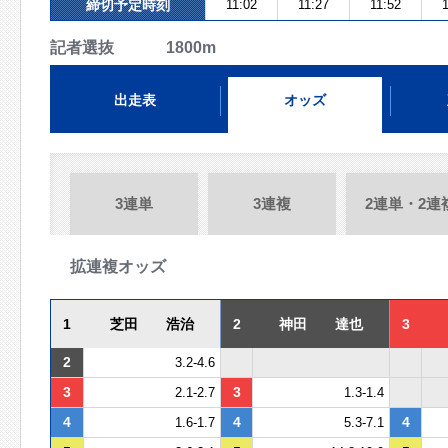
締切予定時刻
11:02
11:27
11:52
1
記者選抜 1800m
出走表
オッズ
3連単
3連複
2連単・2連
拡連複オッズ
1
芝田 浩治
2
神田 達也
3
2
3.2-4.6
3
3
2.1-2.7
1.3-1.4
4
4
4
1.6-1.7
5.3-7.1