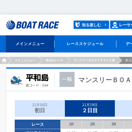
知る楽しむ
レーサ
メインメニュー
レーススケジュール
デ
HOME
メインメニュー
本日のレース
マンスリーＢＯＡＴＲＡＣＥ杯
オッ
マンスリーＢＯＡ
11月18日
11月19日
初日
２日目
レース
1R
2R
3R