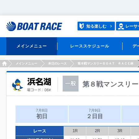
知る楽しむ
レーサ
メインメニュー
レーススケジュール
デ
HOME
メインメニュー
本日のレース
第８戦マンスリーＢＯＡＴ ＲＡＣＥ杯
第８戦マンスリー
7月8日
7月9日
初日
２日目
レース
1R
2R
3R