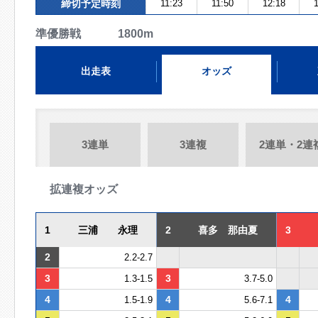
締切予定時刻
11:23
11:50
12:18
1
準優勝戦 1800m
出走表
オッズ
3連単
3連複
2連単・2連
拡連複オッズ
1
三浦 永理
2
喜多 那由夏
3
2
2.2-2.7
3
3
1.3-1.5
3.7-5.0
4
4
4
1.5-1.9
5.6-7.1