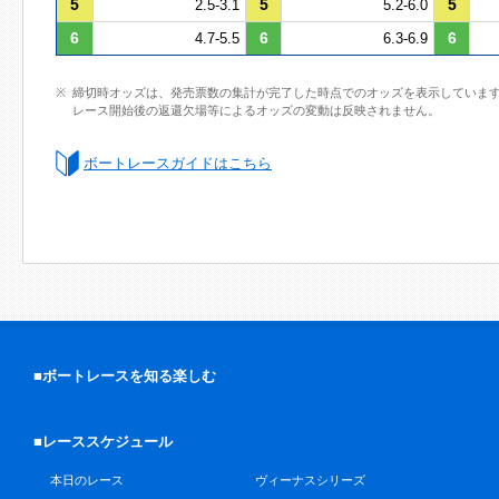
5
5
5
2.5-3.1
5.2-6.0
6
6
6
4.7-5.5
6.3-6.9
締切時オッズは、発売票数の集計が完了した時点でのオッズを表示していま
レース開始後の返還欠場等によるオッズの変動は反映されません。
ボートレースガイドはこちら
■ボートレースを知る楽しむ
■レーススケジュール
本日のレース
ヴィーナスシリーズ