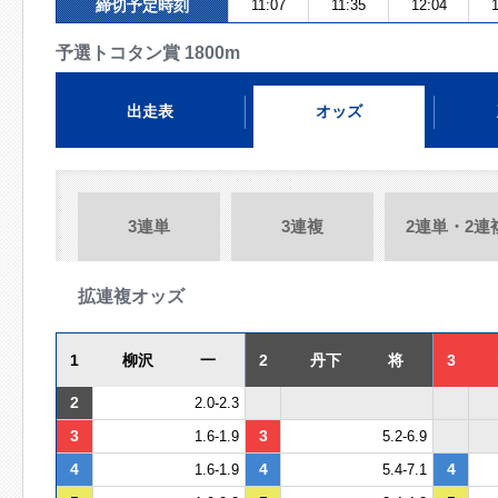
締切予定時刻
11:07
11:35
12:04
1
予選トコタン賞 1800m
出走表
オッズ
3連単
3連複
2連単・2連
拡連複オッズ
1
柳沢 一
2
丹下 将
3
2
2.0-2.3
3
3
1.6-1.9
5.2-6.9
4
4
4
1.6-1.9
5.4-7.1