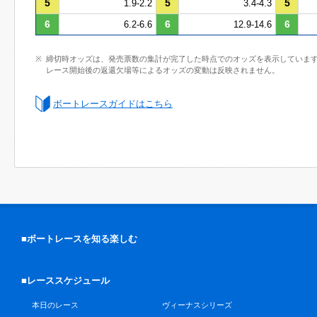
5
5
5
1.9-2.2
3.4-4.3
6
6
6
6.2-6.6
12.9-14.6
締切時オッズは、発売票数の集計が完了した時点でのオッズを表示していま
レース開始後の返還欠場等によるオッズの変動は反映されません。
ボートレースガイドはこちら
■ボートレースを知る楽しむ
■レーススケジュール
本日のレース
ヴィーナスシリーズ