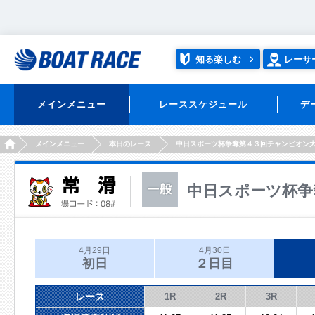
知る楽しむ
レーサ
メインメニュー
レーススケジュール
デ
HOME
メインメニュー
本日のレース
中日スポーツ杯争奪第４３回チャンピオン
中日スポーツ杯争
4月29日
4月30日
初日
２日目
レース
1R
2R
3R