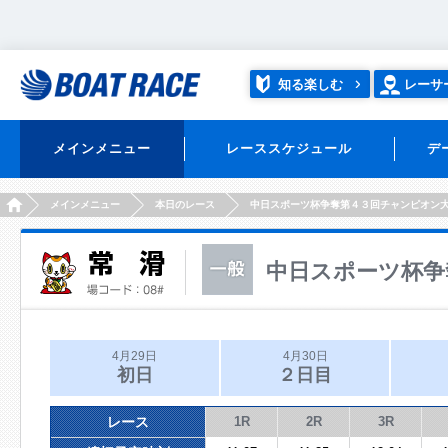
知る楽しむ
レーサ
メインメニュー
レーススケジュール
デ
HOME
メインメニュー
本日のレース
中日スポーツ杯争奪第４３回チャンピオン
中日スポーツ杯争
4月29日
4月30日
初日
２日目
レース
1R
2R
3R