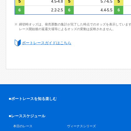
5
5
5
4.5-4.8
5.7-6.5
6
6
6
2.2-2.5
4.4-5.5
締切時オッズは、発売票数の集計が完了した時点でのオッズを表示していま
レース開始後の返還欠場等によるオッズの変動は反映されません。
ボートレースガイドはこちら
■ボートレースを知る楽しむ
■レーススケジュール
本日のレース
ヴィーナスシリーズ