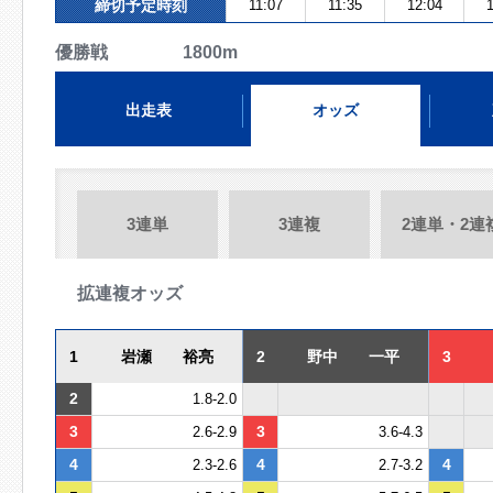
締切予定時刻
11:07
11:35
12:04
1
優勝戦 1800m
出走表
オッズ
3連単
3連複
2連単・2連
拡連複オッズ
1
岩瀬 裕亮
2
野中 一平
3
2
1.8-2.0
3
3
2.6-2.9
3.6-4.3
4
4
4
2.3-2.6
2.7-3.2