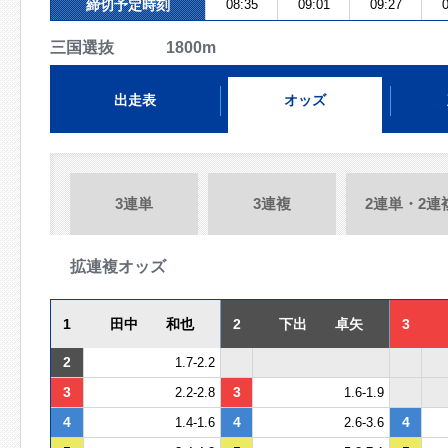
締切予定時刻
08:35
09:01
09:27
0
三国選抜 1800m
出走表
オッズ
3連単
3連複
2連単・2連
拡連複オッズ
1
田中 和也
2
下出 卓矢
3
2
1.7-2.2
3
3
2.2-2.8
1.6-1.9
4
4
4
1.4-1.6
2.6-3.6