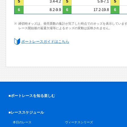
5
5
5
3.4-4.2
5.8-7.1
6
6
6
8.2-9.9
17.2-19.8
締切時オッズは、発売票数の集計が完了した時点でのオッズを表示していま
レース開始後の返還欠場等によるオッズの変動は反映されません。
ボートレースガイドはこちら
■ボートレースを知る楽しむ
■レーススケジュール
本日のレース
ヴィーナスシリーズ