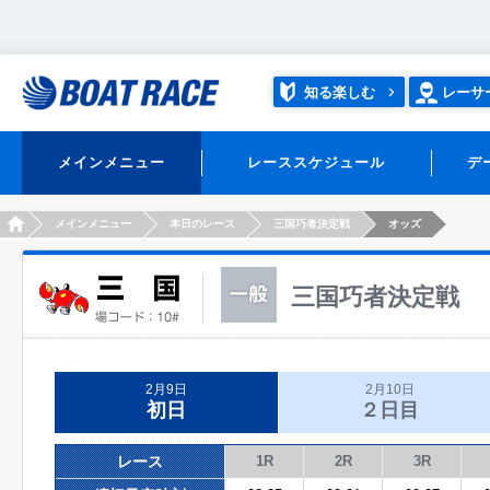
知る楽しむ
レーサ
メインメニュー
レーススケジュール
デ
HOME
メインメニュー
本日のレース
三国巧者決定戦
オッズ
三国巧者決定戦
2月9日
2月10日
初日
２日目
レース
1R
2R
3R