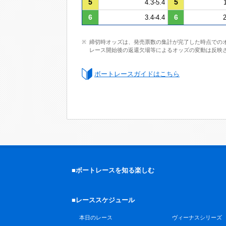
5
5
4.3-5.4
6
6
3.4-4.4
2
締切時オッズは、発売票数の集計が完了した時点での
レース開始後の返還欠場等によるオッズの変動は反映
ボートレースガイドはこちら
■ボートレースを知る楽しむ
■レーススケジュール
本日のレース
ヴィーナスシリーズ