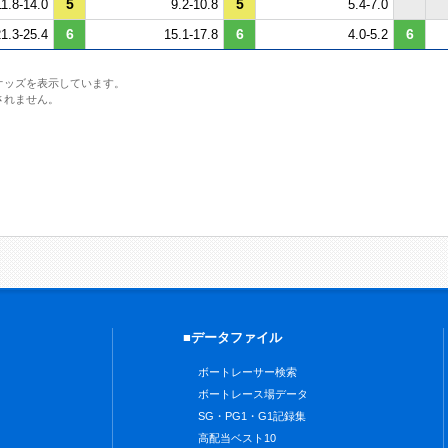
5
5
11.8-14.0
9.2-10.8
5.4-7.0
6
6
6
1.3-25.4
15.1-17.8
4.0-5.2
オッズを表示しています。
されません。
■データファイル
ボートレーサー検索
ボートレース場データ
SG・PG1・G1記録集
高配当ベスト10