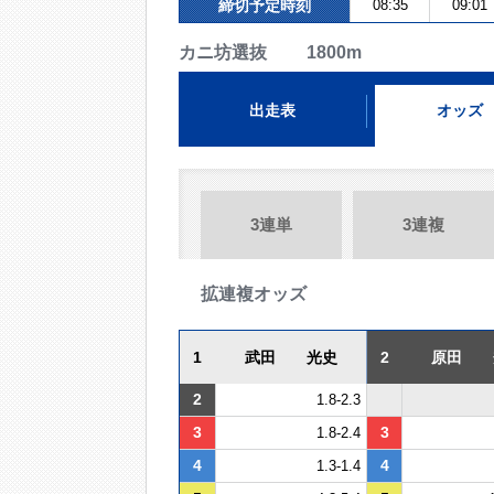
締切予定時刻
08:35
09:01
カニ坊選抜 1800m
出走表
オッズ
3連単
3連複
拡連複オッズ
1
武田 光史
2
原田 
2
1.8-2.3
3
3
1.8-2.4
4
4
1.3-1.4