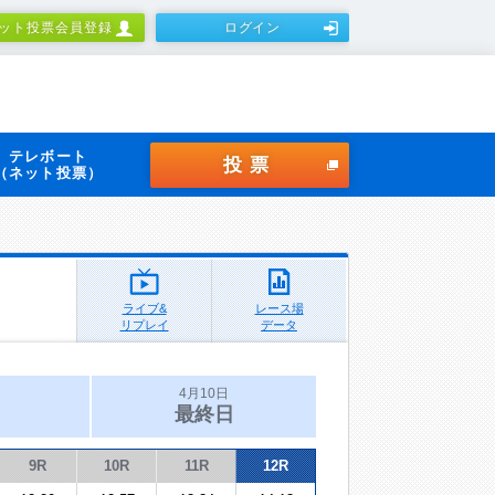
ット投票会員登録
ログイン
テレボート
投票
（ネット投票）
ライブ&
レース場
リプレイ
データ
4月10日
最終日
9R
10R
11R
12R