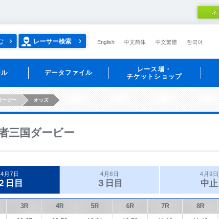
ネ
む
レーサー検索
English
中文简体
中文繁體
한국어
レース場・
ール
データファイル
チケットショップ
ダービー
オッズ
者三国ダービー
4月7日
4月8日
4月9日
２日目
３日目
中止
3R
4R
5R
6R
7R
8R