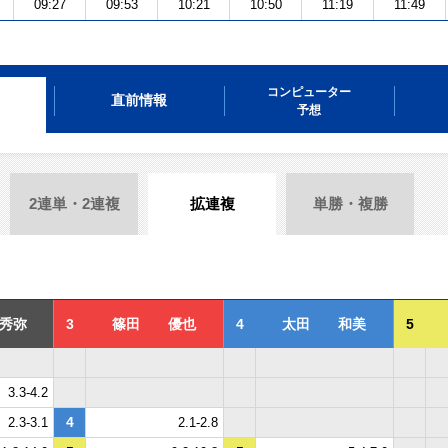
09:27
09:53
10:21
10:50
11:19
11:49
コンピューター
直前情報
予想
2連単・2連複
拡連複
単勝・複勝
秀弥
3
篠田 優也
4
太田 和美
5
3.3-4.2
4
2.3-3.1
2.1-2.8