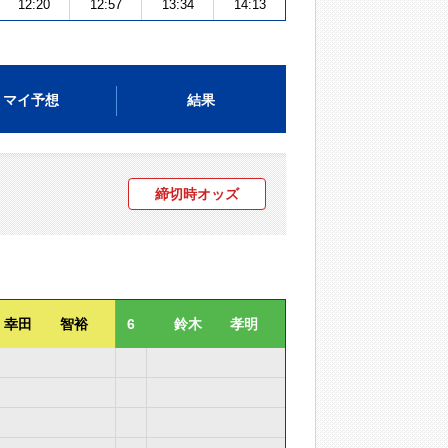
12:20
12:57
13:34
14:13
マイ予想
結果
締切時オッズ
幸田 智裕
6
鈴木 孝明