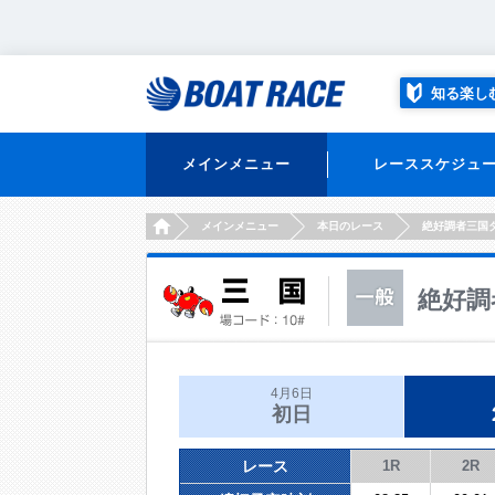
知る楽し
メインメニュー
レーススケジュ
HOME
メインメニュー
本日のレース
絶好調者三国
絶好調
4月6日
初日
レース
1R
2R