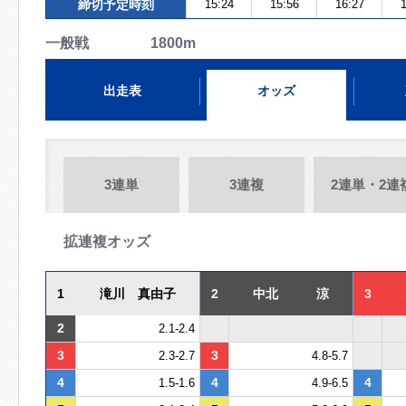
締切予定時刻
15:24
15:56
16:27
1
一般戦 1800m
出走表
オッズ
3連単
3連複
2連単・2連
拡連複オッズ
1
滝川 真由子
2
中北 涼
3
2
2.1-2.4
3
3
2.3-2.7
4.8-5.7
4
4
4
1.5-1.6
4.9-6.5