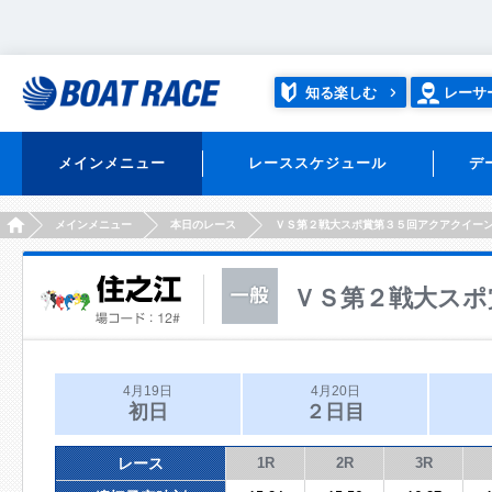
知る楽しむ
レーサ
メインメニュー
レーススケジュール
デ
HOME
メインメニュー
本日のレース
ＶＳ第２戦大スポ賞第３５回アクアクイー
ＶＳ第２戦大スポ
4月19日
4月20日
初日
２日目
レース
1R
2R
3R