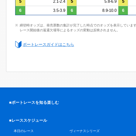
5
5
5
2.1-2.4
5.8-6.9
6
6
6
3.5-3.9
8.9-10.0
締切時オッズは、発売票数の集計が完了した時点でのオッズを表示していま
レース開始後の返還欠場等によるオッズの変動は反映されません。
ボートレースガイドはこちら
■ボートレースを知る楽しむ
■レーススケジュール
本日のレース
ヴィーナスシリーズ