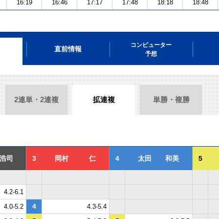
16:19
16:46
17:17
17:48
18:18
18:48
コンピューター
直前情報
予想
2連単・2連複
拡連複
単勝・複勝
浩司
3
岡村 仁
4
太田 和美
5
4.2-6.1
4
4.0-5.2
4.3-5.4