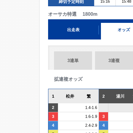
締切予定時刻
15:16
15:48
オーサカ特選 1800m
出走表
オッズ
3連単
3連複
拡連複オッズ
1
松井 繁
2
湯川 
2
1.4-1.6
3
3
1.6-1.9
4
4
2.4-2.9