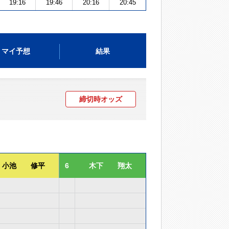
19:16
19:46
20:16
20:45
マイ予想
結果
締切時オッズ
小池 修平
6
木下 翔太