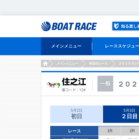
知る楽し
メインメニュー
レーススケジュ
HOME
メインメニュー
本日のレース
２０２５ラピ
２０２
5月2日
5月3日
初日
２日目
レース
1R
2R