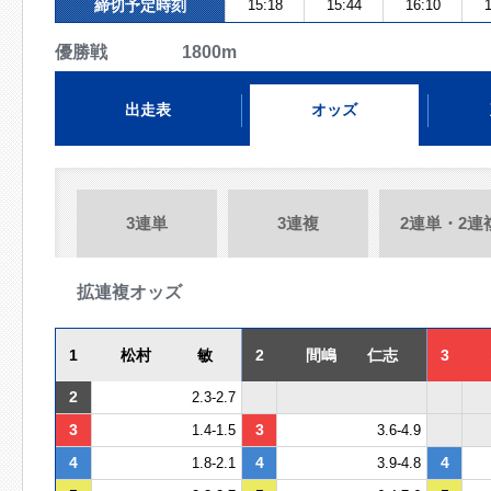
締切予定時刻
15:18
15:44
16:10
1
優勝戦 1800m
出走表
オッズ
3連単
3連複
2連単・2連
拡連複オッズ
1
松村 敏
2
間嶋 仁志
3
2
2.3-2.7
3
3
1.4-1.5
3.6-4.9
4
4
4
1.8-2.1
3.9-4.8