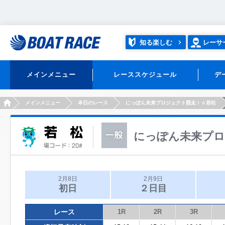
知る楽しむ
レーサ
メインメニュー
レーススケジュール
デ
HOME
メインメニュー
本日のレース
にっぽん未来プロジェクト競走ｉｎ若松
にっぽん未来プロ
2月8日
2月9日
初日
２日目
レース
1R
2R
3R