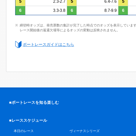
5
5
5
2.3-2.7
6.4-7.6
6
6
6
3.3-3.8
8.7-9.9
締切時オッズは、発売票数の集計が完了した時点でのオッズを表示していま
レース開始後の返還欠場等によるオッズの変動は反映されません。
ボートレースガイドはこちら
■ボートレースを知る楽しむ
■レーススケジュール
本日のレース
ヴィーナスシリーズ