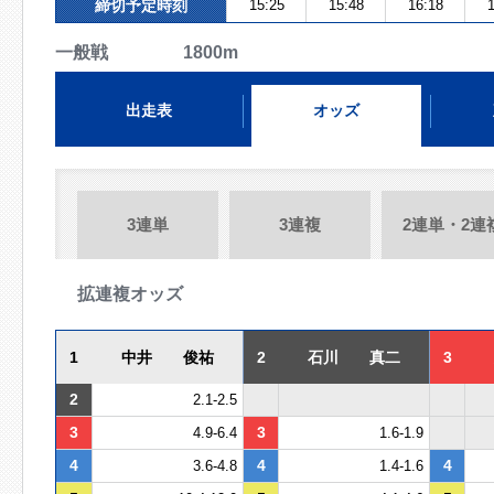
締切予定時刻
15:25
15:48
16:18
1
一般戦 1800m
出走表
オッズ
3連単
3連複
2連単・2連
拡連複オッズ
1
中井 俊祐
2
石川 真二
3
2
2.1-2.5
3
3
4.9-6.4
1.6-1.9
4
4
4
3.6-4.8
1.4-1.6