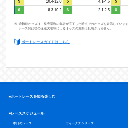
5
5
5
10.4-12.0
4.1-4.6
6
6
6
8.3-10.2
2.1-2.5
締切時オッズは、発売票数の集計が完了した時点でのオッズを表示していま
レース開始後の返還欠場等によるオッズの変動は反映されません。
ボートレースガイドはこちら
■ボートレースを知る楽しむ
■レーススケジュール
本日のレース
ヴィーナスシリーズ