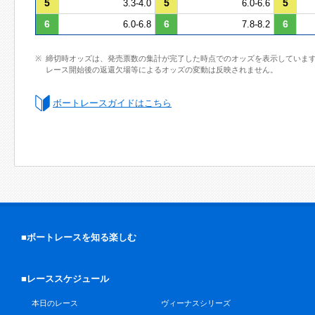
5
5
5
3.3-4.0
6.0-6.6
6
6
6
6.0-6.8
7.8-8.2
締切時オッズは、発売票数の集計が完了した時点でのオッズを表示していま
レース開始後の返還欠場等によるオッズの変動は反映されません。
ボートレースガイドはこちら
■ボートレースを知る楽しむ
■レーススケジュール
本日のレース
ヴィーナスシリーズ