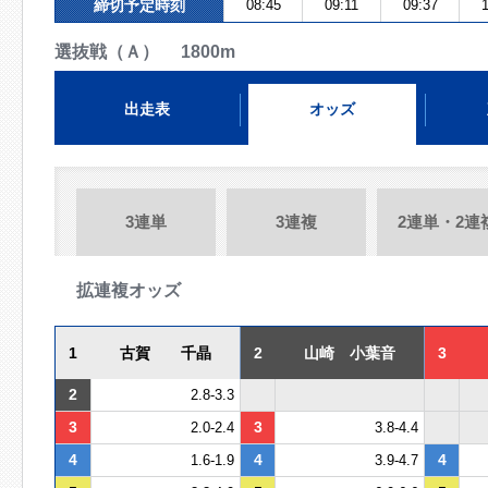
締切予定時刻
08:45
09:11
09:37
1
選抜戦（Ａ） 1800m
出走表
オッズ
3連単
3連複
2連単・2連
拡連複オッズ
1
古賀 千晶
2
山崎 小葉音
3
2
2.8-3.3
3
3
2.0-2.4
3.8-4.4
4
4
4
1.6-1.9
3.9-4.7