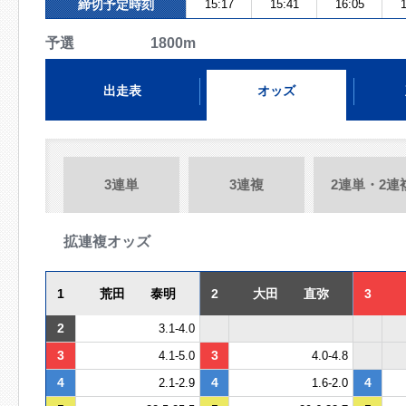
締切予定時刻
15:17
15:41
16:05
1
予選 1800m
出走表
オッズ
3連単
3連複
2連単・2連
拡連複オッズ
1
荒田 泰明
2
大田 直弥
3
2
3.1-4.0
3
3
4.1-5.0
4.0-4.8
4
4
4
2.1-2.9
1.6-2.0