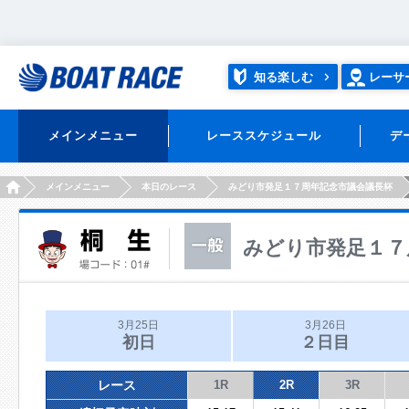
知る楽しむ
レーサ
メインメニュー
レーススケジュール
デ
HOME
メインメニュー
本日のレース
みどり市発足１７周年記念市議会議長杯
みどり市発足１７
3月25日
3月26日
初日
２日目
レース
1R
2R
3R