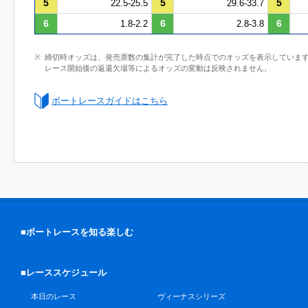
5
5
5
22.5-25.5
29.6-33.7
6
6
6
1.8-2.2
2.8-3.8
締切時オッズは、発売票数の集計が完了した時点でのオッズを表示していま
レース開始後の返還欠場等によるオッズの変動は反映されません。
ボートレースガイドはこちら
■ボートレースを知る楽しむ
■レーススケジュール
本日のレース
ヴィーナスシリーズ