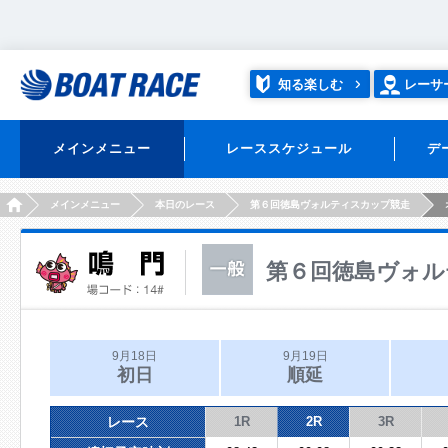
知る楽しむ
レーサ
メインメニュー
レーススケジュール
デ
HOME
メインメニュー
本日のレース
第６回徳島ヴォルティスカップ競走
第６回徳島ヴォル
9月18日
9月19日
初日
順延
レース
1R
2R
3R