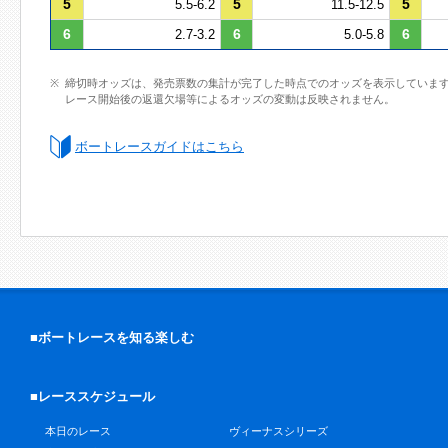
5
5
5
5.5-6.2
11.5-12.5
6
6
6
2.7-3.2
5.0-5.8
締切時オッズは、発売票数の集計が完了した時点でのオッズを表示していま
レース開始後の返還欠場等によるオッズの変動は反映されません。
ボートレースガイドはこちら
■ボートレースを知る楽しむ
■レーススケジュール
本日のレース
ヴィーナスシリーズ