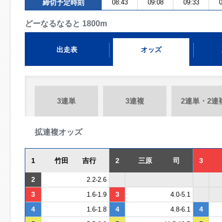
締切予定時刻
08:43
09:08
09:33
0
どーなるなると 1800m
出走表
オッズ
3連単
3連複
2連単・2連
拡連複オッズ
1
竹田 吉行
2
三原 司
3
2
2.2-2.6
3
3
1.6-1.9
4.0-5.1
4
4
4
1.6-1.8
4.8-6.1