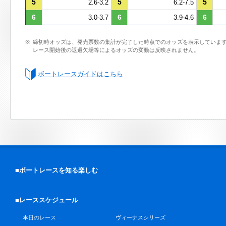
5
5
5
2.6-3.2
6.2-7.5
6
6
6
3.0-3.7
3.9-4.6
締切時オッズは、発売票数の集計が完了した時点でのオッズを表示していま
レース開始後の返還欠場等によるオッズの変動は反映されません。
ボートレースガイドはこちら
■ボートレースを知る楽しむ
■レーススケジュール
本日のレース
ヴィーナスシリーズ