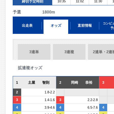
締切予定時刻
10:35
11:02
11:30
1
予選 1800m
コンピ
出走表
オッズ
直前情報
予
3連単
3連複
2連単・2連
拡連複オッズ
1
土屋 智則
2
岡崎 恭裕
3
2
1.8-2.2
3
3
1.4-1.6
2.2-2.8
4
4
4
3.9-4.6
6.5-7.6