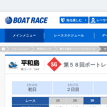
知る楽しむ
レーサ
メインメニュー
レーススケジュール
デ
HOME
メインメニュー
本日のレース
第５８回ボートレースクラシック
オ
第５８回ボートレ
3月16日
3月17日
初日
２日目
レース
1R
2R
3R