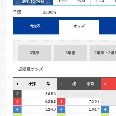
締切予定時刻
15:17
15:41
16:04
1
予選 1800m
出走表
オッズ
3連単
3連複
2連単・2連
拡連複オッズ
1
小澤 学
2
榎 幸司
3
2
3.8-5.3
3
3
5.2-5.6
7.2-9.8
4
4
4
3.2-4.3
1.0-1.4