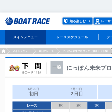
知る楽しむ
レーサ
メインメニュー
レーススケジュール
デ
HOME
メインメニュー
本日のレース
にっぽん未来プロジェクト競走ｉｎ下関
にっぽん未来プロ
6月20日
6月21日
初日
２日目
レース
1R
2R
3R