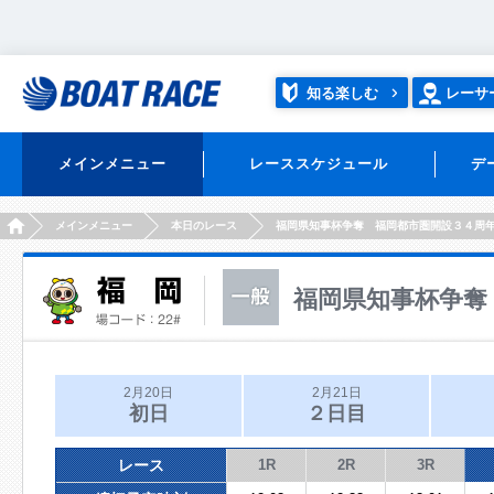
知る楽しむ
レーサ
メインメニュー
レーススケジュール
デ
HOME
メインメニュー
本日のレース
福岡県知事杯争奪 福岡都市圏開設３４周
福岡県知事杯争奪
2月20日
2月21日
初日
２日目
レース
1R
2R
3R