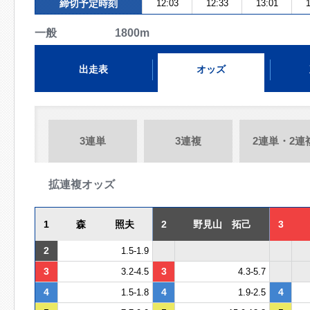
締切予定時刻
12:03
12:33
13:01
1
一般 1800m
出走表
オッズ
3連単
3連複
2連単・2連
拡連複オッズ
1
森 照夫
2
野見山 拓己
3
2
1.5-1.9
3
3
3.2-4.5
4.3-5.7
4
4
4
1.5-1.8
1.9-2.5