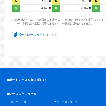
5
5
5
7.7-9.0
15.9-18.8
6
6
6
4.6-5.8
8.0-9.8
締切時オッズは、発売票数の集計が完了した時点でのオッズを表示していま
レース開始後の返還欠場等によるオッズの変動は反映されません。
ボートレースガイドはこちら
■ボートレースを知る楽しむ
■レーススケジュール
本日のレース
ヴィーナスシリーズ