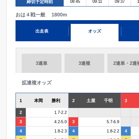
締切予定時刻
08:45
09:11
09:37
1
おは４戦一般 1800m
出走表
オッズ
3連単
3連複
2連単・2連
拡連複オッズ
1
本岡 勝利
2
土屋 千明
3
2
1.7-2.2
3
3
4.2-5.0
5.7-6.9
4
4
4
1.8-2.3
1.8-2.2