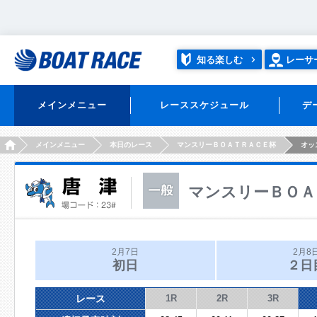
知る楽しむ
レーサ
メインメニュー
レーススケジュール
デ
HOME
メインメニュー
本日のレース
マンスリーＢＯＡＴＲＡＣＥ杯
オッ
マンスリーＢＯＡ
2月7日
2月8
初日
２日
レース
1R
2R
3R