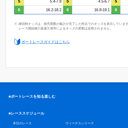
5
5
5
5.4-7.8
4.5-6.7
6
6
6
16.2-18.2
16.8-19.1
締切時オッズは、発売票数の集計が完了した時点でのオッズを表示していま
レース開始後の返還欠場等によるオッズの変動は反映されません。
ボートレースガイドはこちら
■ボートレースを知る楽しむ
■レーススケジュール
本日のレース
ヴィーナスシリーズ