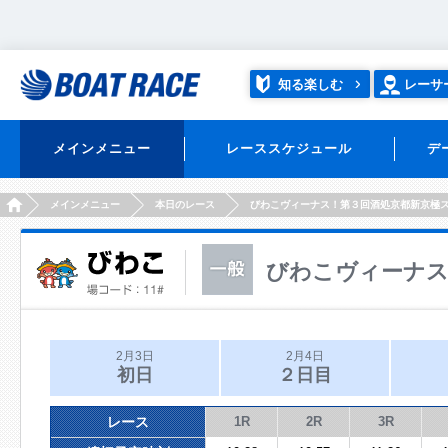
知る楽しむ
レーサ
メインメニュー
レーススケジュール
デ
HOME
メインメニュー
本日のレース
びわこヴィーナス！第３回酒処京都新京極
びわこヴィーナス
2月3日
2月4日
初日
２日目
レース
1R
2R
3R