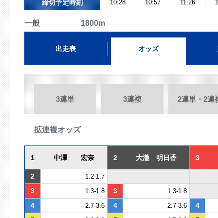
締切予定時刻
10:28
10:57
11:26
一般 1800m
出走表
オッズ
3連単
3連複
2連単・2連
拡連複オッズ
1
中澤 宏奈
2
大瀧 明日香
3
2
1.2-1.7
3
3
1.3-1.8
1.3-1.8
4
4
4
2.7-3.6
2.7-3.6