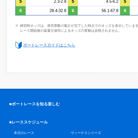
5
5
5
2.3-2.9
4.5-6.2
6
6
6
28.4-32.8
56.1-67.8
締切時オッズは、発売票数の集計が完了した時点でのオッズを表示していま
レース開始後の返還欠場等によるオッズの変動は反映されません。
ボートレースガイドはこちら
■ボートレースを知る楽しむ
■レーススケジュール
本日のレース
ヴィーナスシリーズ