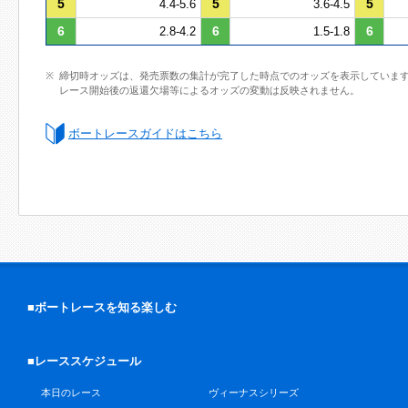
5
5
5
4.4-5.6
3.6-4.5
6
6
6
2.8-4.2
1.5-1.8
締切時オッズは、発売票数の集計が完了した時点でのオッズを表示していま
レース開始後の返還欠場等によるオッズの変動は反映されません。
ボートレースガイドはこちら
■ボートレースを知る楽しむ
■レーススケジュール
本日のレース
ヴィーナスシリーズ