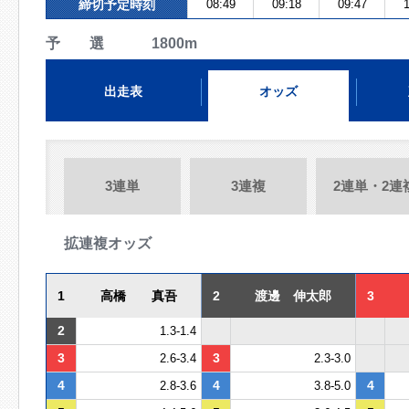
締切予定時刻
08:49
09:18
09:47
1
予 選 1800m
出走表
オッズ
3連単
3連複
2連単・2連
拡連複オッズ
1
高橋 真吾
2
渡邊 伸太郎
3
2
1.3-1.4
3
3
2.6-3.4
2.3-3.0
4
4
4
2.8-3.6
3.8-5.0