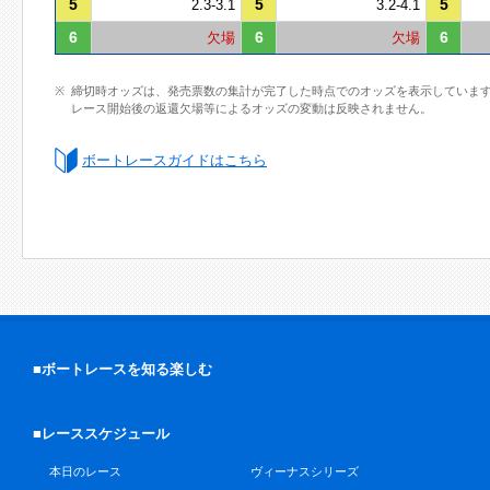
5
5
5
2.3-3.1
3.2-4.1
6
6
6
欠場
欠場
締切時オッズは、発売票数の集計が完了した時点でのオッズを表示していま
レース開始後の返還欠場等によるオッズの変動は反映されません。
ボートレースガイドはこちら
■ボートレースを知る楽しむ
■レーススケジュール
本日のレース
ヴィーナスシリーズ