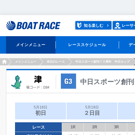
知る楽しむ
レーサ
メインメニュー
レーススケジュール
デ
HOME
メインメニュー
本日のレース
中日スポーツ創刊７０周年 中日カップ
中日スポーツ創刊
5月18日
5月19日
初日
２日目
レース
1R
2R
3R