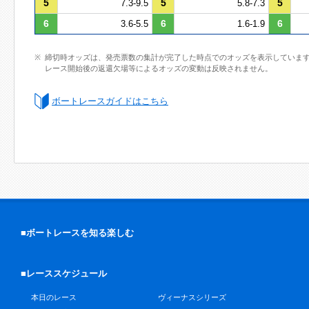
5
5
5
7.3-9.5
5.8-7.3
6
6
6
3.6-5.5
1.6-1.9
締切時オッズは、発売票数の集計が完了した時点でのオッズを表示していま
レース開始後の返還欠場等によるオッズの変動は反映されません。
ボートレースガイドはこちら
■ボートレースを知る楽しむ
■レーススケジュール
本日のレース
ヴィーナスシリーズ