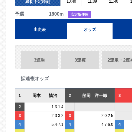
締切予定時刻
10:40
11:09
11:40
予選 1800m
安定板使用
出走表
オッズ
3連単
3連複
2連単・2連
拡連複オッズ
1
岡本 慎治
2
船岡 洋一郎
3
2
1.3-1.4
3
3
2.3-3.2
2.0-2.5
4
4
4
5.4-7.1
4.7-6.0