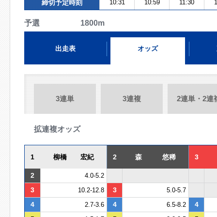
締切予定時刻
10:31
10:59
11:30
予選 1800m
出走表
オッズ
3連単
3連複
2連単・2連
拡連複オッズ
1
柳橋 宏紀
2
森 悠稀
3
2
4.0-5.2
3
3
10.2-12.8
5.0-5.7
4
4
4
2.7-3.6
6.5-8.2