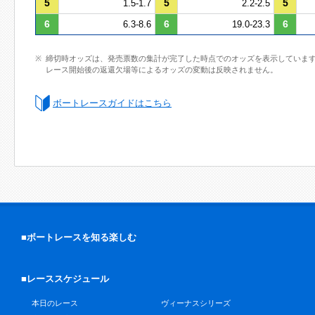
5
5
5
1.5-1.7
2.2-2.5
6
6
6
6.3-8.6
19.0-23.3
締切時オッズは、発売票数の集計が完了した時点でのオッズを表示していま
レース開始後の返還欠場等によるオッズの変動は反映されません。
ボートレースガイドはこちら
■ボートレースを知る楽しむ
■レーススケジュール
本日のレース
ヴィーナスシリーズ