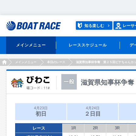
知る楽しむ
レーサ
メインメニュー
レーススケジュール
デ
HOME
メインメニュー
本日のレース
滋賀県知事杯争奪 第２５回ビナちゃんカ
滋賀県知事杯争奪
4月23日
4月24日
初日
２日目
レース
1R
2R
3R