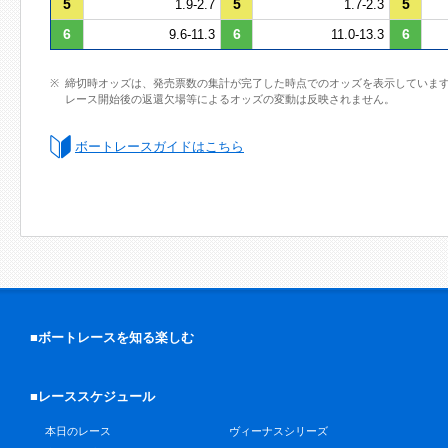
5
5
5
1.9-2.7
1.7-2.3
6
6
6
9.6-11.3
11.0-13.3
締切時オッズは、発売票数の集計が完了した時点でのオッズを表示していま
レース開始後の返還欠場等によるオッズの変動は反映されません。
ボートレースガイドはこちら
■ボートレースを知る楽しむ
■レーススケジュール
本日のレース
ヴィーナスシリーズ