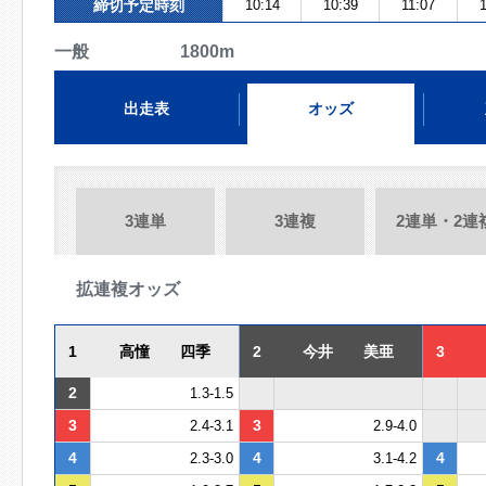
締切予定時刻
10:14
10:39
11:07
一般 1800m
出走表
オッズ
3連単
3連複
2連単・2連
拡連複オッズ
1
高憧 四季
2
今井 美亜
3
2
1.3-1.5
3
3
2.4-3.1
2.9-4.0
4
4
4
2.3-3.0
3.1-4.2