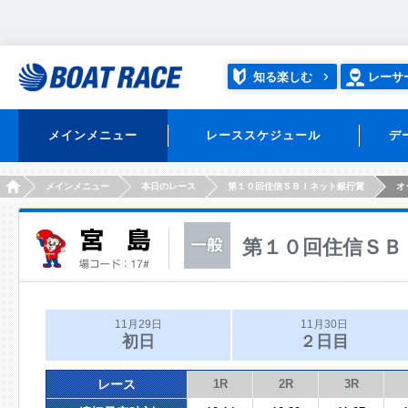
知る楽しむ
レーサ
メインメニュー
レーススケジュール
デ
HOME
メインメニュー
本日のレース
第１０回住信ＳＢＩネット銀行賞
オ
第１０回住信ＳＢ
11月29日
11月30日
初日
２日目
レース
1R
2R
3R