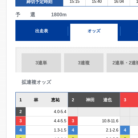
締切予定時刻
15:15
15:40
16:04
1
予 選 1800m
出走表
オッズ
3連単
3連複
2連単・2連
拡連複オッズ
1
林 恵祐
2
神田 達也
3
2
4.0-5.4
3
3
4.4-5.5
10.8-11.6
4
4
4
1.3-1.5
2.1-2.6