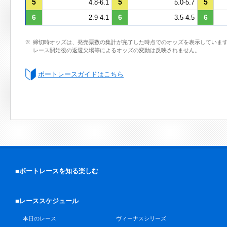
5
5
5
4.8-6.1
5.0-5.7
6
6
6
2.9-4.1
3.5-4.5
締切時オッズは、発売票数の集計が完了した時点でのオッズを表示していま
レース開始後の返還欠場等によるオッズの変動は反映されません。
ボートレースガイドはこちら
■ボートレースを知る楽しむ
■レーススケジュール
本日のレース
ヴィーナスシリーズ