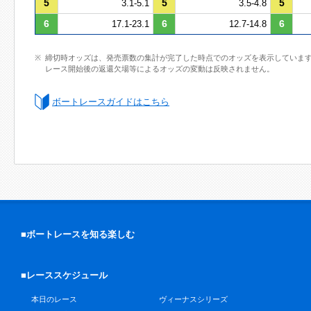
5
5
5
3.1-5.1
3.5-4.8
6
6
6
17.1-23.1
12.7-14.8
締切時オッズは、発売票数の集計が完了した時点でのオッズを表示していま
レース開始後の返還欠場等によるオッズの変動は反映されません。
ボートレースガイドはこちら
■ボートレースを知る楽しむ
■レーススケジュール
本日のレース
ヴィーナスシリーズ