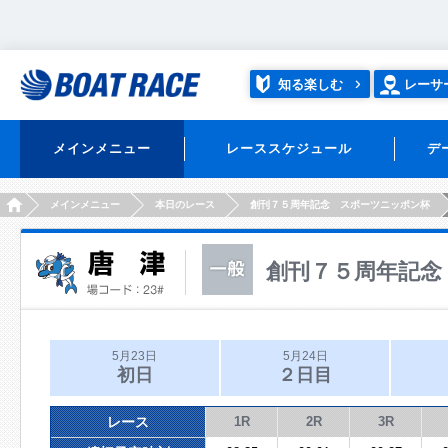
知る楽しむ
レーサ
メインメニュー
レーススケジュール
デ
HOME
メインメニュー
本日のレース
創刊７５周年記念 スポーツニッポン杯
創刊７５周年記念
5月23日
5月24日
初日
２日目
レース
1R
2R
3R