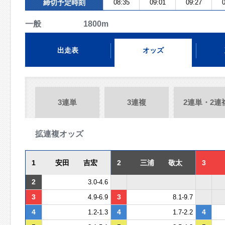
締切予定時刻
08:35
09:01
09:27
0
一般 1800m
出走表
オッズ
3連単
3連複
2連単・2連
拡連複オッズ
1
安田 吉宏
2
三浦 敬太
3
2
3.0-4.6
3
3
4.9-6.9
8.1-9.7
4
4
4
1.2-1.3
1.7-2.2