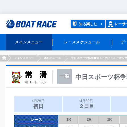
知る楽しむ
レーサ
メインメニュー
レーススケジュール
デ
HOME
メインメニュー
本日のレース
中日スポーツ杯争奪第４３回チャンピオン
中日スポーツ杯争
4月29日
4月30日
初日
２日目
レース
1R
2R
3R