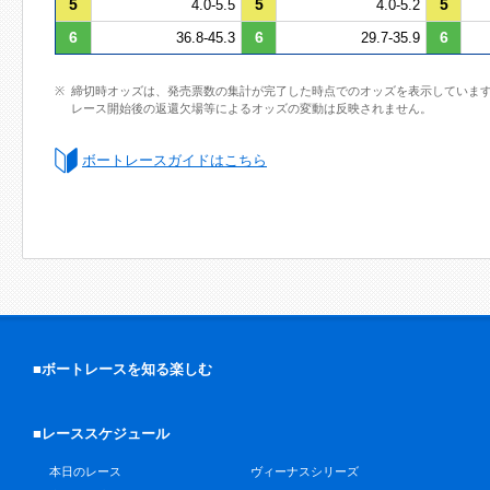
5
5
5
4.0-5.5
4.0-5.2
6
6
6
36.8-45.3
29.7-35.9
締切時オッズは、発売票数の集計が完了した時点でのオッズを表示していま
レース開始後の返還欠場等によるオッズの変動は反映されません。
ボートレースガイドはこちら
■ボートレースを知る楽しむ
■レーススケジュール
本日のレース
ヴィーナスシリーズ