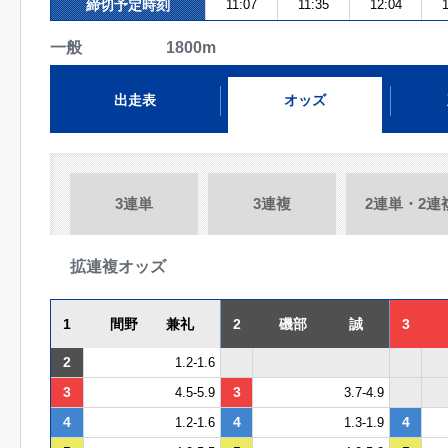
締切予定時刻
11:07
11:35
12:04
1
一般 1800m
出走表
オッズ
3連単
3連複
2連単・2連
拡連複オッズ
1
間野 兼礼
2
磯部 誠
3
2
1.2-1.6
3
3
4.5-5.9
3.7-4.9
4
4
4
1.2-1.6
1.3-1.9