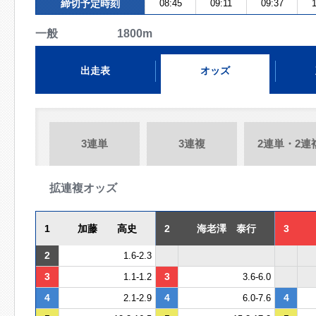
締切予定時刻
08:45
09:11
09:37
1
一般 1800m
出走表
オッズ
3連単
3連複
2連単・2連
拡連複オッズ
1
加藤 高史
2
海老澤 泰行
3
2
1.6-2.3
3
3
1.1-1.2
3.6-6.0
4
4
4
2.1-2.9
6.0-7.6