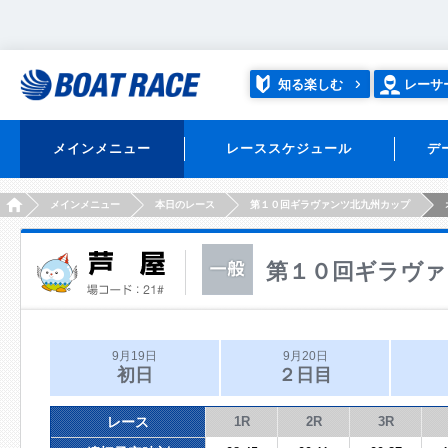
知る楽しむ
レーサ
メインメニュー
レーススケジュール
デ
HOME
メインメニュー
本日のレース
第１０回ギラヴァンツ北九州カップ
第１０回ギラヴァ
9月19日
9月20日
初日
２日目
レース
1R
2R
3R