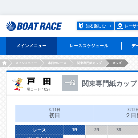
知る楽しむ
レーサ
メインメニュー
レーススケジュール
デ
HOME
メインメニュー
本日のレース
関東専門紙カップ
オッズ
関東専門紙カップ
3月1日
3月2
初日
２日
レース
1R
2R
3R