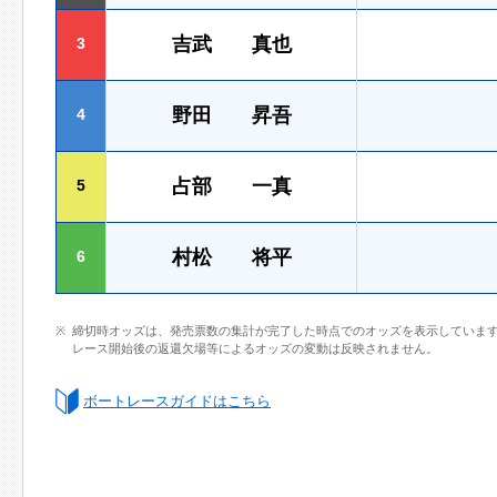
吉武 真也
3
野田 昇吾
4
占部 一真
5
村松 将平
6
締切時オッズは、発売票数の集計が完了した時点でのオッズを表示していま
レース開始後の返還欠場等によるオッズの変動は反映されません。
ボートレースガイドはこちら