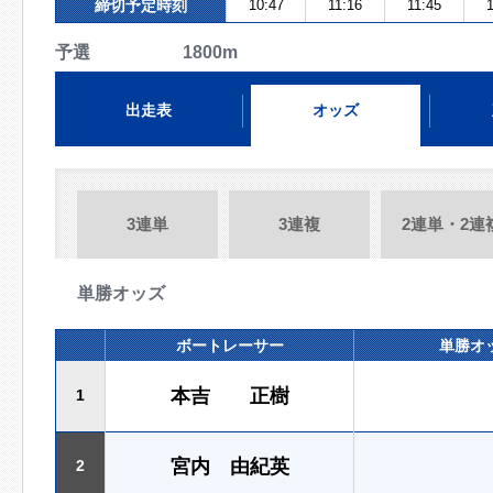
締切予定時刻
10:47
11:16
11:45
1
予選 1800m
出走表
オッズ
3連単
3連複
2連単・2連
単勝オッズ
ボートレーサー
単勝オ
本吉 正樹
1
宮内 由紀英
2