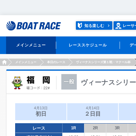
知る楽しむ
レーサ
メインメニュー
レーススケジュール
デ
HOME
メインメニュー
本日のレース
ヴィーナスシリーズ第１戦・マクール杯
ヴィーナスシリー
4月13日
4月14日
初日
２日目
レース
1R
2R
3R