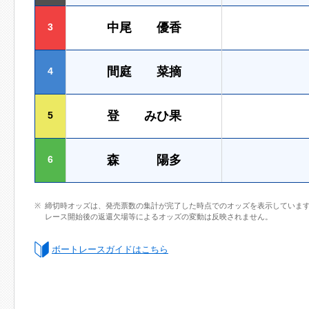
中尾 優香
3
間庭 菜摘
4
登 みひ果
5
森 陽多
6
締切時オッズは、発売票数の集計が完了した時点でのオッズを表示していま
レース開始後の返還欠場等によるオッズの変動は反映されません。
ボートレースガイドはこちら