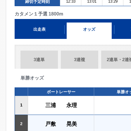
締切予定時刻
12:33
13:01
13:29
1
カタメン１予選 1800m
出走表
オッズ
3連単
3連複
2連単・2連
単勝オッズ
ボートレーサー
単勝オ
三浦 永理
1
戸敷 晃美
2