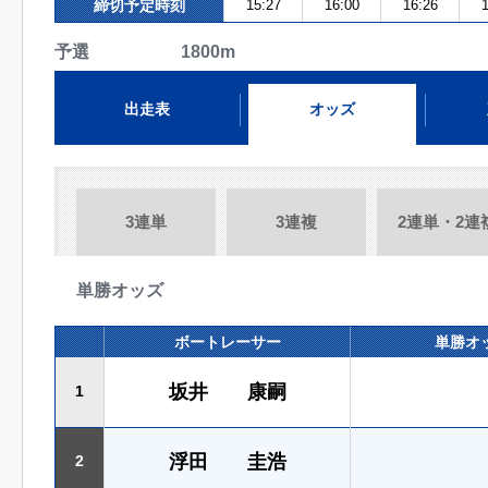
締切予定時刻
15:27
16:00
16:26
1
予選 1800m
出走表
オッズ
3連単
3連複
2連単・2連
単勝オッズ
ボートレーサー
単勝オ
坂井 康嗣
1
浮田 圭浩
2