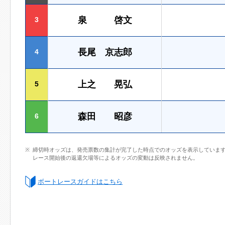
泉 啓文
3
長尾 京志郎
4
上之 晃弘
5
森田 昭彦
6
締切時オッズは、発売票数の集計が完了した時点でのオッズを表示していま
レース開始後の返還欠場等によるオッズの変動は反映されません。
ボートレースガイドはこちら