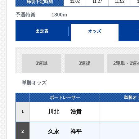
締切予定時刻
11:02
11:27
11:52
1
予選特賞 1800m
出走表
オッズ
3連単
3連複
2連単・2連
単勝オッズ
ボートレーサー
単勝オ
川北 浩貴
1
久永 祥平
2