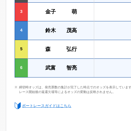
金子 萌
3
鈴木 茂高
4
森 弘行
5
武富 智亮
6
締切時オッズは、発売票数の集計が完了した時点でのオッズを表示していま
レース開始後の返還欠場等によるオッズの変動は反映されません。
ボートレースガイドはこちら