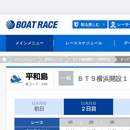
知る楽しむ
レーサ
メインメニュー
レーススケジュール
デ
HOME
メインメニュー
本日のレース
ＢＴＳ横浜開設１５周年記念
オッズ
ＢＴＳ横浜開設１
11月20日
11月21日
初日
２日目
レース
1R
2R
3R