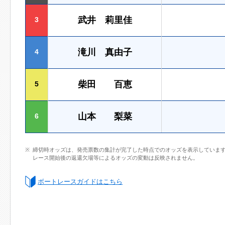
武井 莉里佳
3
滝川 真由子
4
柴田 百恵
5
山本 梨菜
6
締切時オッズは、発売票数の集計が完了した時点でのオッズを表示していま
レース開始後の返還欠場等によるオッズの変動は反映されません。
ボートレースガイドはこちら