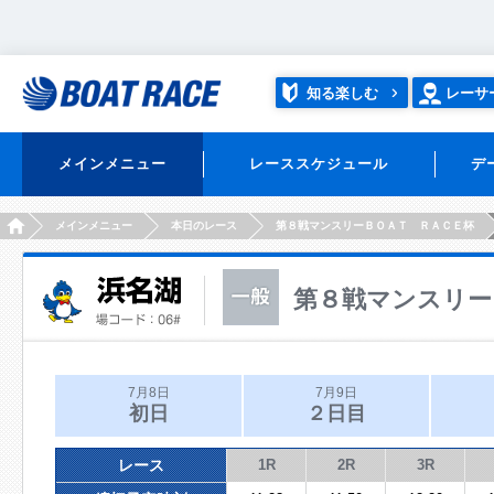
知る楽しむ
レーサ
メインメニュー
レーススケジュール
デ
HOME
メインメニュー
本日のレース
第８戦マンスリーＢＯＡＴ ＲＡＣＥ杯
第８戦マンスリー
7月8日
7月9日
初日
２日目
レース
1R
2R
3R