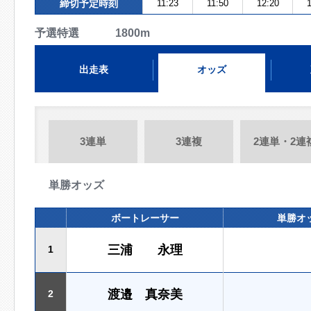
締切予定時刻
11:23
11:50
12:20
1
予選特選 1800m
出走表
オッズ
3連単
3連複
2連単・2連
単勝オッズ
ボートレーサー
単勝オ
三浦 永理
1
渡邉 真奈美
2