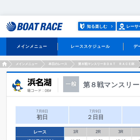
知る楽しむ
レーサ
メインメニュー
レーススケジュール
デ
HOME
メインメニュー
本日のレース
第８戦マンスリーＢＯＡＴ ＲＡＣＥ杯
第８戦マンスリー
7月8日
7月9日
初日
２日目
レース
1R
2R
3R