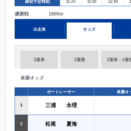
締切予定時刻
11:23
11:50
12:18
1
優勝戦 1800m
出走表
オッズ
3連単
3連複
2連単・2連
単勝オッズ
ボートレーサー
単勝オ
三浦 永理
1
松尾 夏海
2