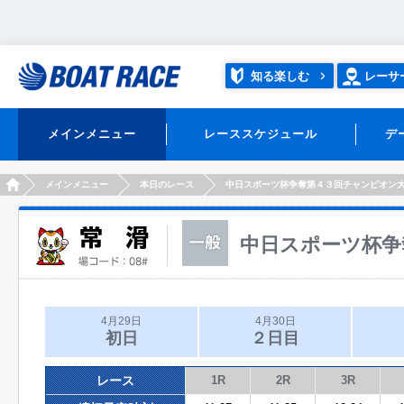
知る楽しむ
レーサ
メインメニュー
レーススケジュール
デ
HOME
メインメニュー
本日のレース
中日スポーツ杯争奪第４３回チャンピオン
中日スポーツ杯争
4月29日
4月30日
初日
２日目
レース
1R
2R
3R