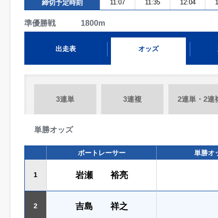
締切予定時刻
11:07
11:35
12:04
1
準優勝戦 1800m
出走表
オッズ
3連単
3連複
2連単・2連
単勝オッズ
ボートレーサー
単勝オ
岩瀬 裕亮
1
吉島 祥之
2