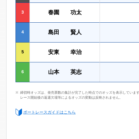
春園 功太
3
島田 賢人
4
安東 幸治
5
山本 英志
6
締切時オッズは、発売票数の集計が完了した時点でのオッズを表示していま
レース開始後の返還欠場等によるオッズの変動は反映されません。
ボートレースガイドはこちら