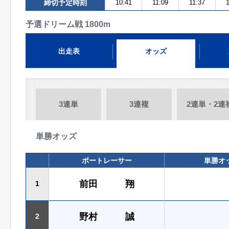
締切予定時刻
10:41
11:09
11:37
1
予選ドリーム戦 1800m
出走表
オッズ
3連単
3連複
2連単・2連
単勝オッズ
ボートレーサー
単勝オ
前田 翔
1
野村 誠
2