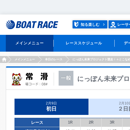
知る楽しむ
レーサ
メインメニュー
レーススケジュール
デ
HOME
メインメニュー
本日のレース
にっぽん未来プロジェクト競走ｉｎとこな
にっぽん未来プロ
2月9日
2月10
初日
２日
レース
1R
2R
3R