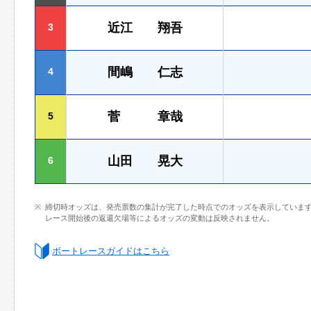
近江 翔吾
3
間嶋 仁志
4
菅 章哉
5
山田 晃大
6
締切時オッズは、発売票数の集計が完了した時点でのオッズを表示していま
レース開始後の返還欠場等によるオッズの変動は反映されません。
ボートレースガイドはこちら