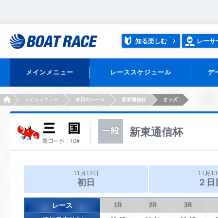
知る楽しむ
レーサ
メインメニュー
レーススケジュール
デ
HOME
メインメニュー
本日のレース
新東通信杯
オッズ
新東通信杯
11月12日
11月1
初日
２日
レース
1R
2R
3R