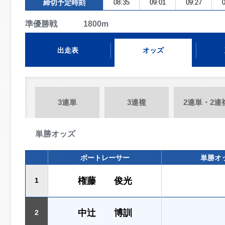
締切予定時刻
08:35
09:01
09:27
0
準優勝戦 1800m
出走表
オッズ
3連単
3連複
2連単・2連
単勝オッズ
ボートレーサー
単勝オ
権藤 俊光
1
中辻 博訓
2