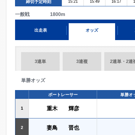
締切予定時刻
15:21
15:49
16:17
1
一般戦 1800m
出走表
オッズ
3連単
3連複
2連単・2連
単勝オッズ
ボートレーサー
単勝オ
重木 輝彦
1
妻鳥 晋也
2