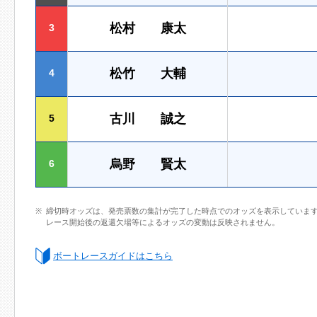
松村 康太
3
松竹 大輔
4
古川 誠之
5
烏野 賢太
6
締切時オッズは、発売票数の集計が完了した時点でのオッズを表示していま
レース開始後の返還欠場等によるオッズの変動は反映されません。
ボートレースガイドはこちら