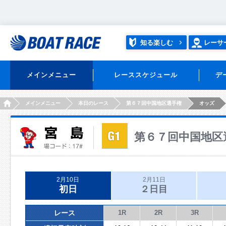
知る楽しむ
レーサ
メインメニュー
レーススケジュール
デ
HOME
メインメニュー
本日のレース
第６７回中国地区選手権
オッズ
第６７回中国地区
2月10日
2月11日
初日
２日目
レース
1R
2R
3R