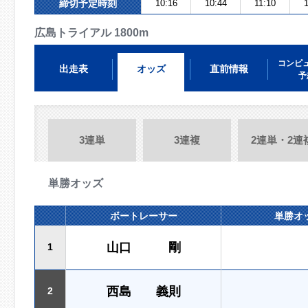
締切予定時刻
10:16
10:44
11:10
広島トライアル 1800m
コンピ
出走表
オッズ
直前情報
予
3連単
3連複
2連単・2連
単勝オッズ
ボートレーサー
単勝オ
山口 剛
1
西島 義則
2